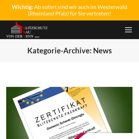
Wichtig:
Ab sofort sind wir auch im Westerwald
(Rheinland Pfalz) für Sie vertreten!
Kategorie-Archive:
News
Sie befinden sich hier: