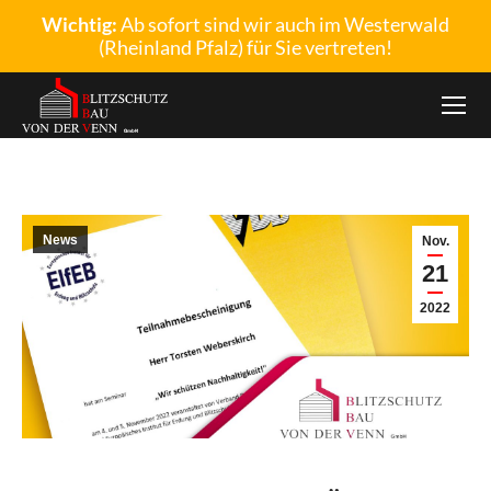
Wichtig:
Ab sofort sind wir auch im Westerwald
(Rheinland Pfalz) für Sie vertreten!
News
Nov.
21
2022