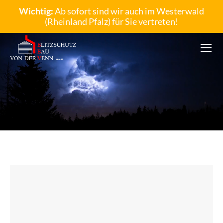
Wichtig:
Ab sofort sind wir auch im Westerwald
(Rheinland Pfalz) für Sie vertreten!