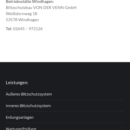
Betriebsstätte Windhagen:
Blitzschutzbau VON DER VENN GmbH
Weißdornweg 18
53578 Windhagen
Tel:
02645 – 972126
Leistungen:
Äußeres Blitzschutzsystem
Inneres Blitzschutzsystem
Erdungsanlagen
Wartung/Prüfung