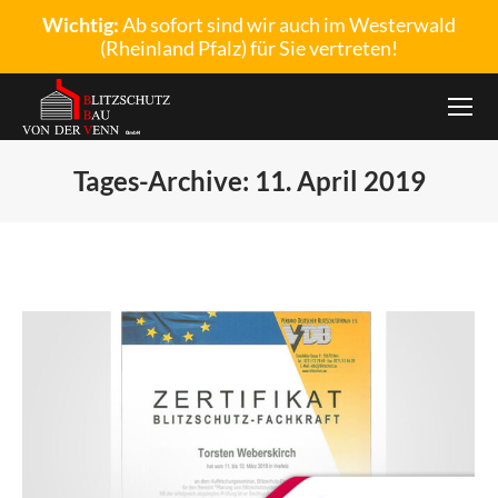
Wichtig:
Ab sofort sind wir auch im Westerwald
(Rheinland Pfalz) für Sie vertreten!
Tages-Archive:
11. April 2019
Sie befinden sich hier: